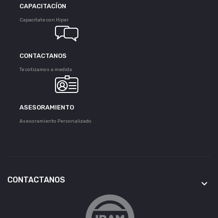
CAPACITACÍON
Capacitate con Hiper
CONTACTANOS
Te cotizamos a medida
ASESORAMIENTO
Asesoramiento Personalizado
CONTACTANOS
keyboard_arrow_down