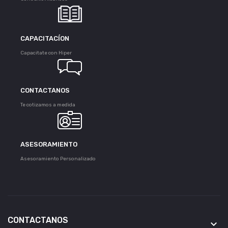
CAPACITACÍON
Capacitate con Hiper
CONTACTANOS
Te cotizamos a medida
ASESORAMIENTO
Asesoramiento Personalizado
CONTACTANOS
keyboard_arrow_down