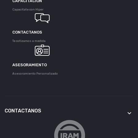
CAPACITACÍON
Capacitate con Hiper
CONTACTANOS
Te cotizamos a medida
ASESORAMIENTO
Asesoramiento Personalizado
CONTACTANOS
keyboard_arrow_down