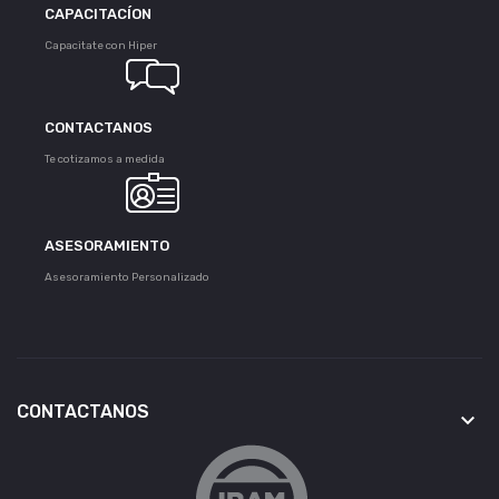
CAPACITACÍON
Capacitate con Hiper
CONTACTANOS
Te cotizamos a medida
ASESORAMIENTO
Asesoramiento Personalizado
CONTACTANOS
keyboard_arrow_down