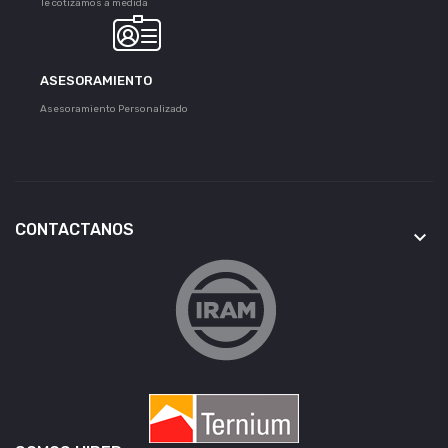
Te cotizamos a medida
ASESORAMIENTO
Asesoramiento Personalizado
CONTACTANOS
keyboard_arrow_down